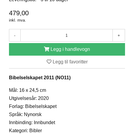
D
479,00
inkl. mva.
B
Ø
-
+
K
E
R
Legg i handlevogn
Legg til favoritter
B
A
Bibelselskapet 2011 (NO11)
R
N
Mål: 16 x 24,5 cm
Utgivelsesår: 2020
Forlag: Bibelselskapet
G
A
Språk: Nynorsk
V
Innbinding: Innbundet
E
R
Kategori: Bibler