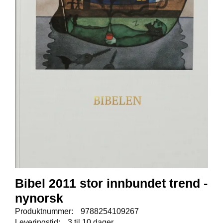
E
N
I
G
H
E
T
N
Y
H
E
T
E
R
Bibel 2011 stor innbundet trend -
T
I
nynorsk
L
Produktnummer:
9788254109267
B
Leveringstid:
3 til 10 dager
U