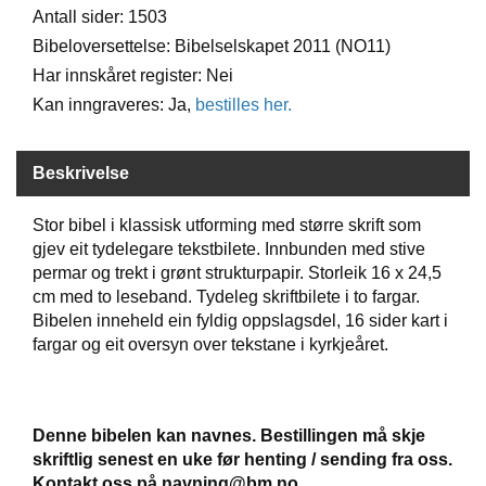
Antall sider: 1503
Bibeloversettelse: Bibelselskapet 2011 (NO11)
W
Har innskåret register: Nei
I
L
Kan inngraveres: Ja,
bestilles her.
L
O
W
Beskrivelse
T
R
E
Stor bibel i klassisk utforming med større skrift som
E
gjev eit tydelegare tekstbilete. Innbunden med stive
permar og trekt i grønt strukturpapir. Storleik 16 x 24,5
cm med to leseband. Tydeleg skriftbilete i to fargar.
B
Bibelen inneheld ein fyldig oppslagsdel, 16 sider kart i
I
fargar og eit oversyn over tekstane i kyrkjeåret.
B
L
E
R
Denne bibelen kan navnes. Bestillingen må skje
skriftlig senest en uke før henting / sending fra oss.
Kontakt oss på navning@bm.no.