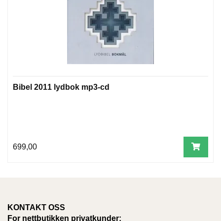
T
E
O
L
O
G
I
O
G
Bibel 2011 lydbok mp3-cd
S
T
U
D
I
E
699,00
KONTAKT OSS
For nettbutikken privatkunder: