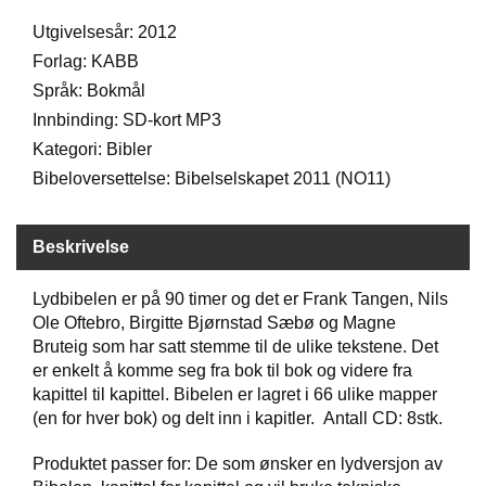
D
Utgivelsesår: 2012
Forlag: KABB
Språk: Bokmål
B
Ø
Innbinding: SD-kort MP3
K
Kategori: Bibler
E
R
Bibeloversettelse: Bibelselskapet 2011 (NO11)
Beskrivelse
B
A
R
Lydbibelen er på 90 timer og det er Frank Tangen, Nils
N
Ole Oftebro, Birgitte Bjørnstad Sæbø og Magne
Bruteig som har satt stemme til de ulike tekstene. Det
er enkelt å komme seg fra bok til bok og videre fra
G
kapittel til kapittel. Bibelen er lagret i 66 ulike mapper
A
(en for hver bok) og delt inn i kapitler. Antall CD: 8stk.
V
E
Produktet passer for: De som ønsker en lydversjon av
R