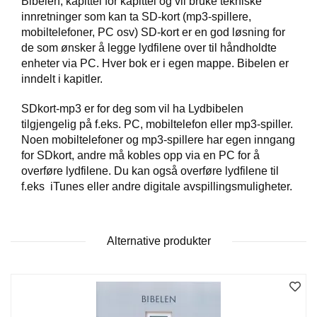
Bibelen, kapittel for kapittel og vil bruke tekniske
innretninger som kan ta SD-kort (mp3-spillere,
mobiltelefoner, PC osv) SD-kort er en god løsning for
W
de som ønsker å legge lydfilene over til håndholdte
I
enheter via PC. Hver bok er i egen mappe. Bibelen er
L
inndelt i kapitler.
L
O
W
SDkort-mp3 er for deg som vil ha Lydbibelen
T
tilgjengelig på f.eks. PC, mobiltelefon eller mp3-spiller.
R
Noen mobiltelefoner og mp3-spillere har egen inngang
E
for SDkort, andre må kobles opp via en PC for å
E
overføre lydfilene. Du kan også overføre lydfilene til
f.eks iTunes eller andre digitale avspillingsmuligheter.
B
I
B
Alternative produkter
L
E
R