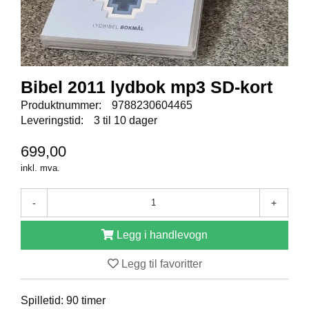
E
N
I
G
H
E
T
Bibel 2011 lydbok mp3 SD-kort
Produktnummer:
9788230604465
Leveringstid:
3 til 10 dager
N
Y
699,00
H
inkl. mva.
E
T
E
-
+
R
Legg i handlevogn
T
Legg til favoritter
I
L
B
Spilletid: 90 timer
U