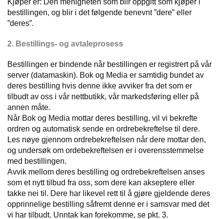
Kjøper er: Den menigheten som blir oppgitt som kjøper i
bestillingen, og blir i det følgende benevnt ”dere” eller
”deres”.
W
I
2. Bestillings- og avtaleprosess
L
L
Bestillingen er bindende når bestillingen er registrert på vår
O
W
server (datamaskin). Bok og Media er samtidig bundet av
T
deres bestilling hvis denne ikke avviker fra det som er
R
tilbudt av oss i vår nettbutikk, vår markedsføring eller på
E
annen måte.
E
Når Bok og Media mottar deres bestilling, vil vi bekrefte
ordren og automatisk sende en ordrebekreftelse til dere.
Les nøye gjennom ordrebekreftelsen når dere mottar den,
B
og undersøk om ordebekreftelsen er i overensstemmelse
I
med bestillingen.
B
Avvik mellom deres bestilling og ordrebekreftelsen anses
L
E
som et nytt tilbud fra oss, som dere kan akseptere eller
R
takke nei til. Dere har likevel rett til å gjøre gjeldende deres
opprinnelige bestilling såfremt denne er i samsvar med det
vi har tilbudt. Unntak kan forekomme, se pkt. 3.