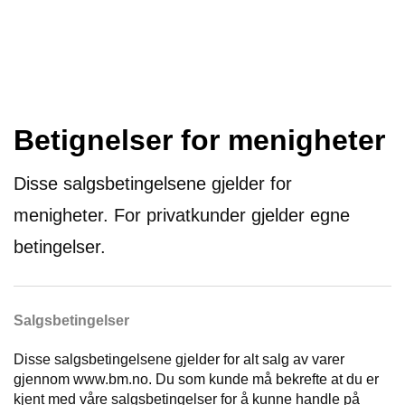
l
l
g
e
e
g
T
n
n
l
I
a
a
e
L
v
v
n
B
i
i
a
A
g
g
v
Betignelser for menigheter
K
a
a
E
i
T
t
t
g
Disse salgsbetingelsene gjelder for
I
i
i
a
L
o
o
t
menigheter. For privatkunder gjelder egne
F
n
n
i
O
betingelser.
o
R
n
S
I
D
Salgsbetingelser
E
N
Disse salgsbetingelsene gjelder for alt salg av varer
gjennom www.bm.no. Du som kunde må bekrefte at du er
M
kjent med våre salgsbetingelser for å kunne handle på