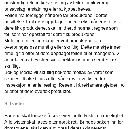
omstendighetene kreve retting av feilen, omlevering,
prisavslag, erstatning eller at kjøpet heves.
Feilen må foreligge når dere får produktene i deres
besittelse. Feil dere oppdager innen seks måneder etter at
dere fikk produktene, skal imidlertid normalt regnes som
feil som har oppstått før dere fikk produktene.
Melding om feil og mangler ved produktene kan
overbringes oss muntlig eller skriftlig. Dette må skje innen
rimelig tid etter at dere oppdaget feilen eller mangelen. Vi
anbefaler av bevishensyn at reklamasjonen sendes oss
skriftlig.
Bok og Media vil skriftlig bekrefte mottak av varer som
sendes tilbake til oss eller vårt serviceverksted for
inspeksjon eller feilretting. Retten til å reklamere gjelder i to
år etter at dere overtok produktet.
9. Tvister
Partene skal forsøke å løse eventuelle tvister i minnelighet.
Alle tvister skal løses etter norsk rett. Bringes saken inn for
domstolene, skal den avgjøres i deres (kjøperens)