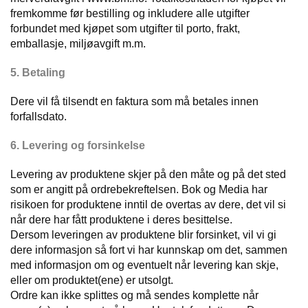
fremkomme før bestilling og inkludere alle utgifter
forbundet med kjøpet som utgifter til porto, frakt,
emballasje, miljøavgift m.m.
5. Betaling
Dere vil få tilsendt en faktura som må betales innen
forfallsdato.
6. Levering og forsinkelse
Levering av produktene skjer på den måte og på det sted
som er angitt på ordrebekreftelsen. Bok og Media har
risikoen for produktene inntil de overtas av dere, det vil si
når dere har fått produktene i deres besittelse.
Dersom leveringen av produktene blir forsinket, vil vi gi
dere informasjon så fort vi har kunnskap om det, sammen
med informasjon om og eventuelt når levering kan skje,
eller om produktet(ene) er utsolgt.
Ordre kan ikke splittes og må sendes komplette når