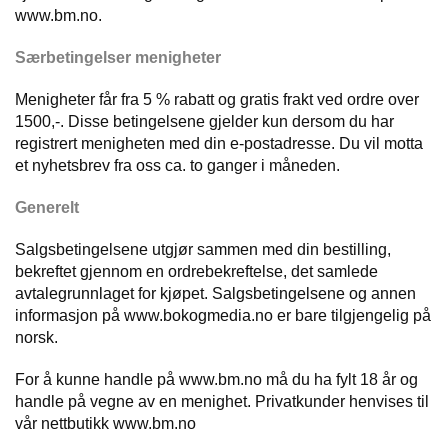
E
www.bm.no.
N
I
Særbetingelser menigheter
G
H
Menigheter får fra 5 % rabatt og gratis frakt ved ordre over
E
T
1500,-. Disse betingelsene gjelder kun dersom du har
registrert menigheten med din e-postadresse. Du vil motta
et nyhetsbrev fra oss ca. to ganger i måneden.
N
Generelt
Y
H
E
Salgsbetingelsene utgjør sammen med din bestilling,
T
bekreftet gjennom en ordrebekreftelse, det samlede
E
avtalegrunnlaget for kjøpet. Salgsbetingelsene og annen
R
informasjon på www.bokogmedia.no er bare tilgjengelig på
norsk.
T
For å kunne handle på www.bm.no må du ha fylt 18 år og
I
handle på vegne av en menighet. Privatkunder henvises til
L
vår nettbutikk www.bm.no
B
U