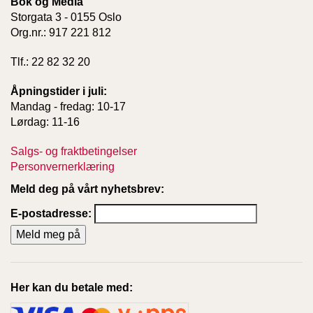
Bok og Media
Storgata 3 - 0155 Oslo
Org.nr.: 917 221 812
Tlf.: 22 82 32 20
Åpningstider i juli:
Mandag - fredag: 10-17
Lørdag: 11-16
Salgs- og fraktbetingelser
Personvernerklæring
Meld deg på vårt nyhetsbrev:
E-postadresse:
Her kan du betale med: