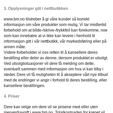
T
E
3. Opplysninger gitt i nettbutikken
O
L
www.bm.no tilstreber å gi våre kunder så korrekt
O
informasjon om våre produkter som mulig. Vi tar imidlertid
G
forbehold om at bilde-/skrive-/trykkfeil kan forekomme, noe
I
som kan innebære at vi ikke kan levere i henhold til
O
informasjon gitt i vår nettbutikk, vår markedsføring eller på
G
S
annen måte.
T
Videre forbeholder vi oss retten til å kansellere deres
U
bestilling eller deler av denne, dersom produktet er utsolgt.
D
Ved utsolgtsituasjoner vil dere få melding om dette,
I
eventuelt sammen med informasjon om hva vi kan tilby i
E
stedet. Dere vil få muligheten til å akseptere vårt nye tilbud
med de endringer vi angir i forhold til deres bestilling, eller
kansellere bestillingen.
4. Priser
Dere kan velge om dere vil se prisene med eller uten
merverdiavgift i www.bm.no. Totalkostnaden for kjøpet vil