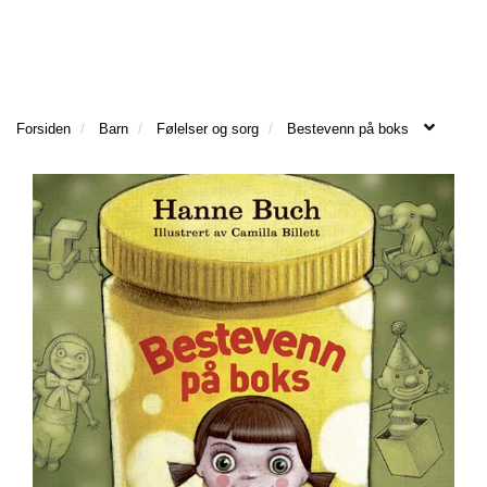
l
l
g
e
e
g
T
n
n
l
I
a
a
e
L
v
v
n
B
Forsiden
Barn
Følelser og sorg
Bestevenn på boks
i
i
a
A
g
g
v
K
a
a
E
i
T
t
t
g
I
i
i
a
L
o
o
t
F
n
n
i
O
o
R
n
S
I
D
E
N
M