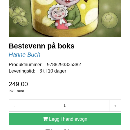
E
N
I
G
H
E
T
Bestevenn på boks
Hanne Buch
N
Y
Produktnummer:
9788293335382
H
Leveringstid:
3 til 10 dager
E
T
E
249,00
R
inkl. mva.
-
+
T
I
L
Legg i handlevogn
B
U