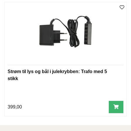
W
I
L
L
O
W
T
R
E
E
Strøm til lys og bål i julekrybben: Trafo med 5
stikk
B
I
B
L
399,00
E
R