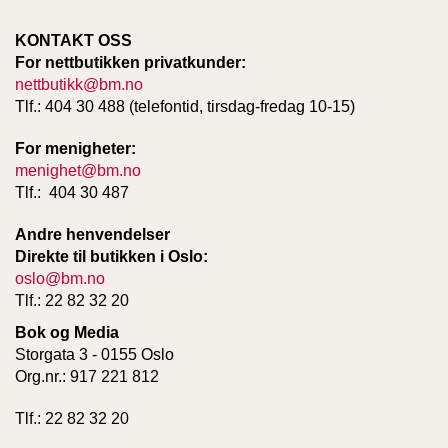
T
E
KONTAKT OSS
O
For nettbutikken privatkunder:
L
nettbutikk@bm.no
O
G
Tlf.: 404 30 488 (telefontid, tirsdag-fredag 10-15)
I
O
For menigheter:
G
menighet@bm.no
S
Tlf.: 404 30 487
T
U
Andre henvendelser
D
Direkte til butikken i Oslo:
I
E
oslo@bm.no
Tlf.: 22 82 32 20
Bok og Media
Storgata 3 - 0155 Oslo
Org.nr.: 917 221 812
Tlf.: 22 82 32 20