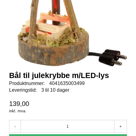
E
N
I
G
H
E
T
N
Y
H
Bål til julekrybbe m/LED-lys
E
T
Produktnummer:
4041635003499
E
Leveringstid:
3 til 10 dager
R
139,00
inkl. mva.
T
I
L
-
+
B
U