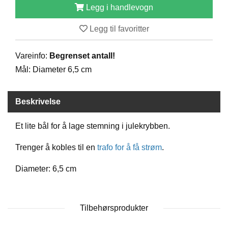
Legg i handlevogn
D
Legg til favoritter
B
Ø
Vareinfo:
Begrenset antall!
K
Mål: Diameter 6,5 cm
E
R
Beskrivelse
B
Et lite bål for å lage stemning i julekrybben.
A
R
N
Trenger å kobles til en
trafo for å få strøm
.
Diameter: 6,5 cm
G
A
V
Tilbehørsprodukter
E
R