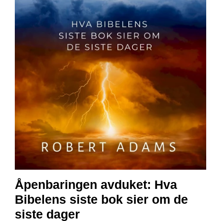
E
N
I
G
H
E
T
N
Y
H
E
T
E
R
Åpenbaringen avduket: Hva
T
I
Bibelens siste bok sier om de
L
B
siste dager
U