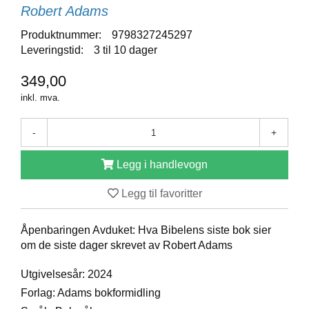
Robert Adams
D
Produktnummer:
9798327245297
Leveringstid:
3 til 10 dager
B
Ø
349,00
K
inkl. mva.
E
R
-
+
B
Legg i handlevogn
A
R
Legg til favoritter
N
Åpenbaringen Avduket: Hva Bibelens siste bok sier
om de siste dager skrevet av Robert Adams
G
A
V
Utgivelsesår: 2024
E
Forlag: Adams bokformidling
R