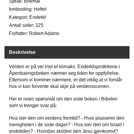
Språk: Bokmål
Innbinding: Heftet
W
Kategori: Endetid
I
Antall sider: 325
L
Forfatter: Robert Adams
L
O
W
T
Beskrivelse
R
E
Verden er på vei mot et klimaks. Endetidsprofetiene i
E
Åpenbaringsboken nærmer seg tiden for oppfyllelse.
Ettersom vi kommer nærmere, er det viktig at vi forstår
hva vi kan forvente skal skje på verdensscenen.
B
I
Her er noen spørsmål om den siste boken i Bibelen
B
L
som vi trenger svar på:
E
R
Hva sier den om verdens fremtid? - Hvor plasserer den
menigheten i de siste dager? - Hva sier den om Israel i
endetiden? - Hvordan skildrer den Jesu gjenkomst?