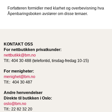
T
E
Forfatteren formidler med klarhet og overbevisning hva
O
Åpenbaringsboken avslører om disse temaer.
L
O
G
I
O
G
KONTAKT OSS
S
For nettbutikken privatkunder:
T
U
nettbutikk@bm.no
D
Tlf.: 404 30 488 (telefontid, tirsdag-fredag 10-15)
I
E
For menigheter:
menighet@bm.no
Tlf.: 404 30 487
Andre henvendelser
Direkte til butikken i Oslo:
oslo@bm.no
Tlf.: 22 82 32 20