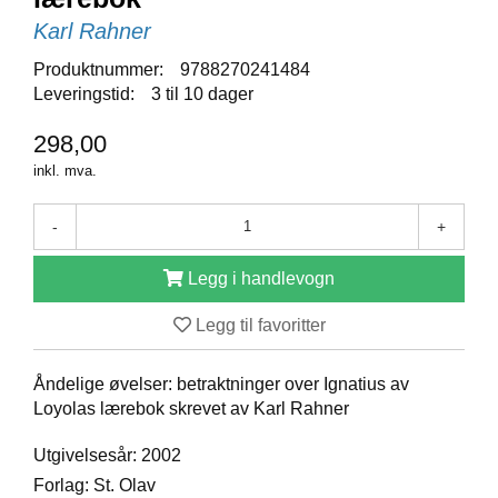
D
Karl Rahner
Produktnummer:
9788270241484
Leveringstid:
3 til 10 dager
B
Ø
298,00
K
E
inkl. mva.
R
-
+
B
Legg i handlevogn
A
R
N
Legg til favoritter
Åndelige øvelser: betraktninger over Ignatius av
G
Loyolas lærebok skrevet av Karl Rahner
A
V
Utgivelsesår: 2002
E
R
Forlag: St. Olav