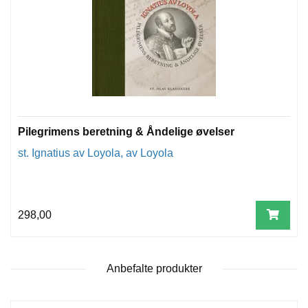
T
E
O
L
O
G
I
O
G
S
Pilegrimens beretning & Åndelige øvelser
T
U
st. Ignatius av Loyola, av Loyola
D
I
E
298,00
Anbefalte produkter