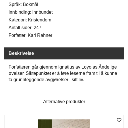
Språk: Bokmål
Innbinding: Innbundet
W
Kategori: Kristendom
I
L
Antall sider: 247
L
Forfatter: Karl Rahner
O
W
T
Beskrivelse
R
E
E
Forfatteren går gjennom Ignatius av Loyolas Åndelige
øvelser. Siktepunktet er å føre leserne fram til å kunne
ta grunnleggende avgjørelser i sitt liv.
B
I
B
L
Alternative produkter
E
R