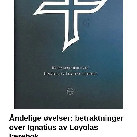
E
N
I
G
H
E
T
N
Y
H
E
T
E
R
T
Åndelige øvelser: betraktninger
I
L
over Ignatius av Loyolas
B
lærebok
U