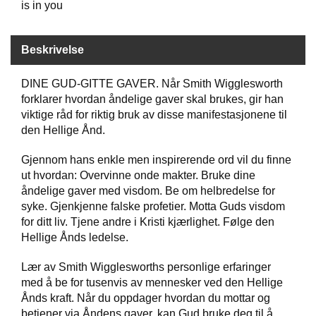
is in you
W
Beskrivelse
I
L
L
DINE GUD-GITTE GAVER. Når Smith Wigglesworth
O
forklarer hvordan åndelige gaver skal brukes, gir han
W
viktige råd for riktig bruk av disse manifestasjonene til
T
den Hellige Ånd.
R
E
Gjennom hans enkle men inspirerende ord vil du finne
E
ut hvordan: Overvinne onde makter. Bruke dine
åndelige gaver med visdom. Be om helbredelse for
syke. Gjenkjenne falske profetier. Motta Guds visdom
B
for ditt liv. Tjene andre i Kristi kjærlighet. Følge den
I
B
Hellige Ånds ledelse.
L
E
Lær av Smith Wigglesworths personlige erfaringer
R
med å be for tusenvis av mennesker ved den Hellige
Ånds kraft. Når du oppdager hvordan du mottar og
betjener via Åndens gaver, kan Gud bruke deg til å