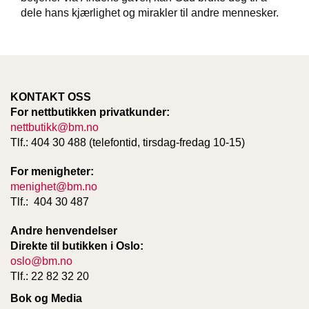
T
dele hans kjærlighet og mirakler til andre mennesker.
E
O
L
O
G
I
KONTAKT OSS
O
For nettbutikken privatkunder:
G
S
nettbutikk@bm.no
T
Tlf.: 404 30 488 (telefontid, tirsdag-fredag 10-15)
U
D
For menigheter:
I
menighet@bm.no
E
Tlf.: 404 30 487
Andre henvendelser
Direkte til butikken i Oslo:
oslo@bm.no
Tlf.: 22 82 32 20
Bok og Media