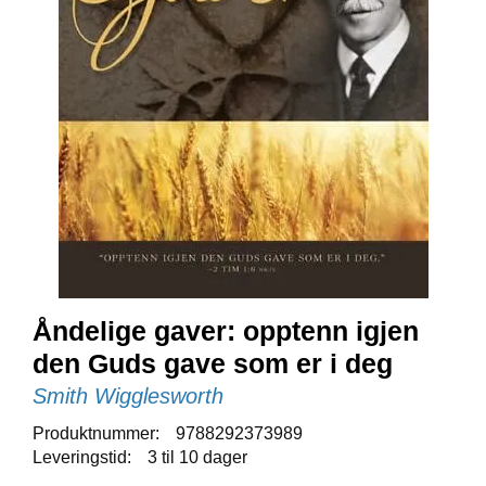
E
N
I
G
H
E
T
N
Y
H
E
T
E
Åndelige gaver: opptenn igjen
R
den Guds gave som er i deg
Smith Wigglesworth
T
I
Produktnummer:
9788292373989
L
Leveringstid:
3 til 10 dager
B
U