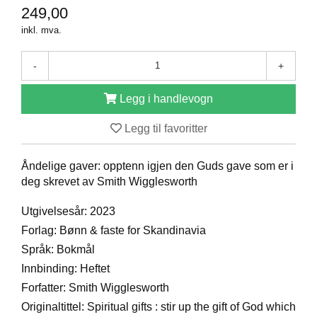
249,00
D
inkl. mva.
B
-
+
Ø
K
Legg i handlevogn
E
R
Legg til favoritter
B
Åndelige gaver: opptenn igjen den Guds gave som er i
A
deg skrevet av Smith Wigglesworth
R
N
Utgivelsesår: 2023
Forlag: Bønn & faste for Skandinavia
Språk: Bokmål
G
A
Innbinding: Heftet
V
Forfatter: Smith Wigglesworth
E
Originaltittel: Spiritual gifts : stir up the gift of God which
R