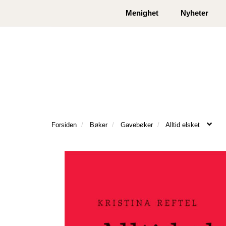
|
|
Kontakt oss
Åpningstider
Logg inn eller
Menighet
Nyheter
Forsiden
Bøker
Gavebøker
Alltid elsket