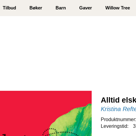
 registrer deg
Tilbud
Bøker
Barn
Gaver
Willow Tree
Alltid els
Kristina Reft
Produktnummer
Leveringstid:
3