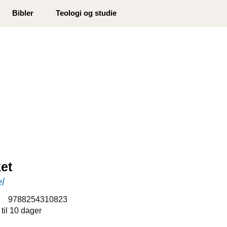
0
Bibler
Teologi og studie
Min side
Infosenter
Favoritter
ket
el
:
9788254310823
 til 10 dager