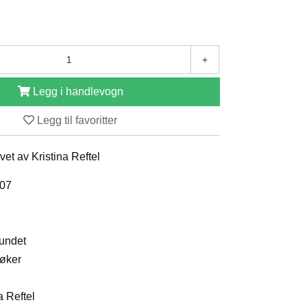
+
Legg i handlevogn
Legg til favoritter
evet av Kristina Reftel
007
bundet
bøker
a Reftel