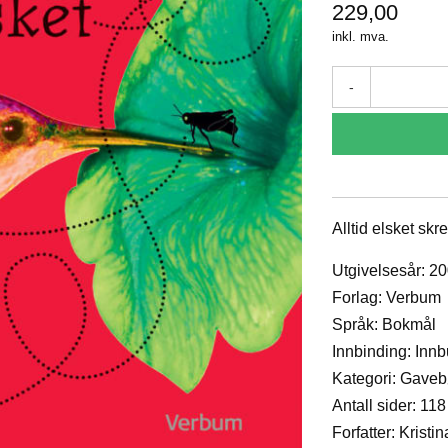
229,00
inkl. mva.
-
Alltid elsket skr
Utgivelsesår: 2
Forlag: Verbum
Språk: Bokmål
Innbinding: Inn
Kategori: Gave
Antall sider: 118
Forfatter: Kristin