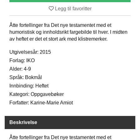
D
Legg til favoritter
Åtte fortellinger fra Det nye testamentet med et
B
humoristisk og innholdsrikt fargebilde til hver. I midten
Ø
av heftet er det et stort ark med klistremerker.
K
E
R
Utgivelsesår: 2015
Forlag: IKO
Alder: 4-9
B
Språk: Bokmål
A
R
Innbinding: Heftet
N
Kategori: Oppgavebøker
Forfatter: Karine-Marie Amiot
G
A
Beskrivelse
V
E
R
Åtte fortellinger fra Det nye testamentet med et