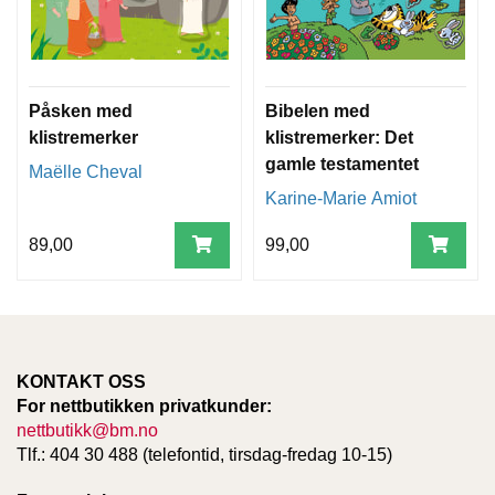
T
E
O
L
O
Påsken med
Bibelen med
G
klistremerker
klistremerker: Det
I
O
gamle testamentet
Maëlle Cheval
G
Karine-Marie Amiot
S
T
U
89,00
99,00
D
I
E
KONTAKT OSS
For nettbutikken privatkunder:
nettbutikk@bm.no
Tlf.: 404 30 488 (telefontid, tirsdag-fredag 10-15)