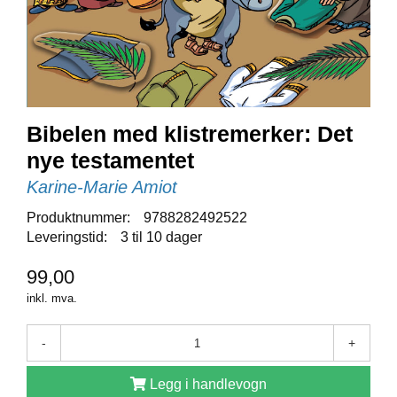
E
N
I
G
H
E
T
Bibelen med klistremerker: Det
nye testamentet
N
Y
Karine-Marie Amiot
H
E
Produktnummer:
9788282492522
T
Leveringstid:
3 til 10 dager
E
R
99,00
inkl. mva.
T
-
+
I
L
B
Legg i handlevogn
U