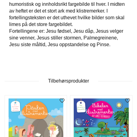
humoristisk og innholdsrikt fargebilde til hver. I midten
av heftet er det et stort ark med klistremerker. I
W
fortellingsteksten er det uthevet hvilke bilder som skal
I
limes på det store fargebildet.
L
Fortellingene er: Jesu fødsel, Jesu dåp, Jesus velger
L
sine venner, Jesus stiller stormen, Palmegreinene,
O
Jesu siste måltid, Jesu oppstandelse og Pinse.
W
T
R
E
E
Tilbehørsprodukter
B
I
B
L
E
R