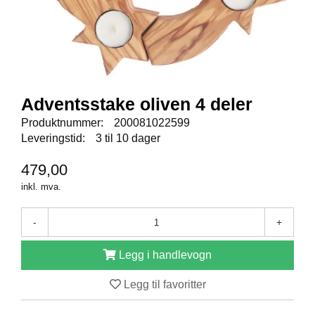
E
N
I
G
H
E
T
Adventsstake oliven 4 deler
Produktnummer:
200081022599
N
Leveringstid:
3 til 10 dager
Y
H
479,00
E
T
inkl. mva.
E
R
-
+
Legg i handlevogn
T
I
Legg til favoritter
L
B
U