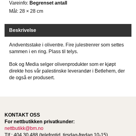
Vareinfo:
Begrenset antall
D
Mål: 28 × 28 cm
B
Beskrivelse
Ø
K
E
Andventsstake i oliventre. Fire julestrenrer som settes
R
sammen i en ring. Plass til telys.
Bok og Media selger olivenprodukter som er kjøpt
B
direkte hos vår palestinske leverandør i Betlehem, der
A
de også er produsert.
R
N
G
A
KONTAKT OSS
V
For nettbutikken privatkunder:
E
nettbutikk@bm.no
R
Tlf.: 404 30 488 (telefontid, tirsdag-fredag 10-15)