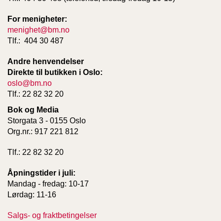
For menigheter:
W
menighet@bm.no
I
Tlf.: 404 30 487
L
L
Andre henvendelser
O
Direkte til butikken i Oslo:
W
oslo@bm.no
T
R
Tlf.: 22 82 32 20
E
Bok og Media
E
Storgata 3 - 0155 Oslo
Org.nr.: 917 221 812
B
Tlf.: 22 82 32 20
I
B
Åpningstider i juli:
L
E
Mandag - fredag: 10-17
R
Lørdag: 11-16
Salgs- og fraktbetingelser