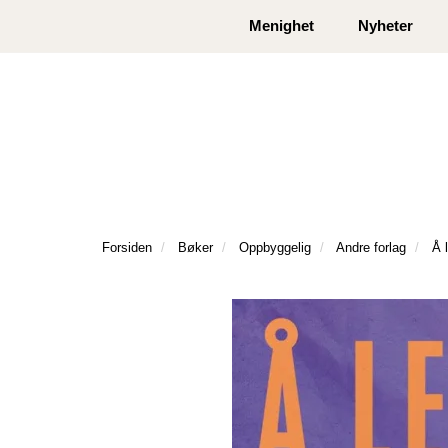
|
|
Kontakt oss
Åpningstider
Logg inn eller
Menighet
Nyheter
Forsiden
Bøker
Oppbyggelig
Andre forlag
Å 