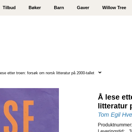
 registrer deg
Tilbud
Bøker
Barn
Gaver
Willow Tree
lese etter troen: forsøk om norsk litteratur på 2000-tallet
Å lese et
litteratur
Tom Egil Hv
Produktnummer
Leveringstid:
3