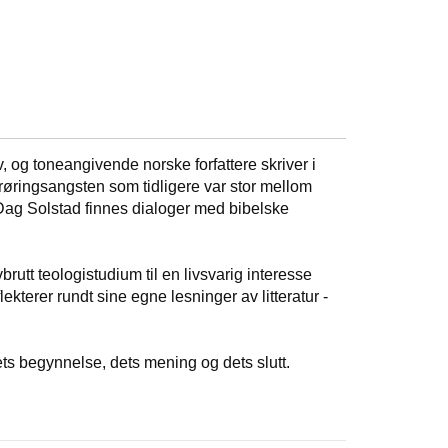
 og toneangivende norske forfattere skriver i
erøringsangsten som tidligere var stor mellom
 Dag Solstad finnes dialoger med bibelske
vbrutt teologistudium til en livsvarig interesse
ekterer rundt sine egne lesninger av litteratur -
ets begynnelse, dets mening og dets slutt.