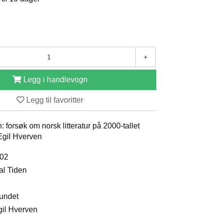
+
Legg i handlevogn
Legg til favoritter
n: forsøk om norsk litteratur på 2000-tallet
Egil Hverven
002
al Tiden
bundet
gil Hverven