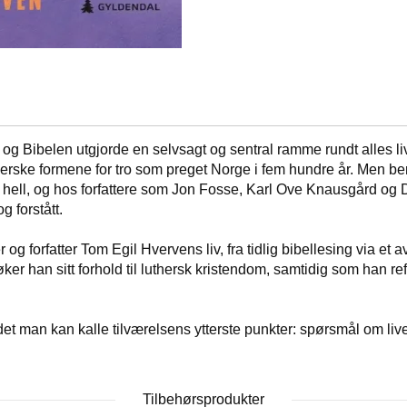
g Bibelen utgjorde en selvsagt og sentral ramme rundt alles liv,
therske formene for tro som preget Norge i fem hundre år. Men b
 på hell, og hos forfattere som Jon Fosse, Karl Ove Knausgård og
og forstått.
r og forfatter Tom Egil Hvervens liv, fra tidlig bibellesing via et a
ker han sitt forhold til luthersk kristendom, samtidig som han refl
det man kan kalle tilværelsens ytterste punkter: spørsmål om liv
Tilbehørsprodukter