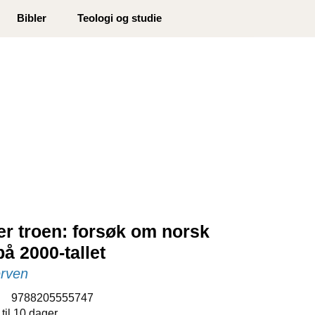
0
Bibler
Teologi og studie
Min side
Infosenter
Favoritter
ter troen: forsøk om norsk
 på 2000-tallet
erven
:
9788205555747
 til 10 dager