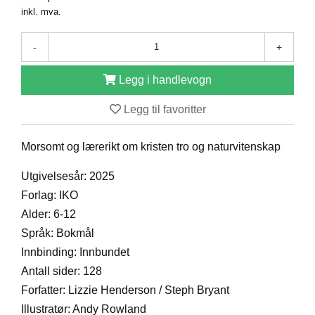
inkl. mva.
D
-
+
B
Ø
Legg i handlevogn
K
E
Legg til favoritter
R
Morsomt og lærerikt om kristen tro og naturvitenskap
B
Utgivelsesår: 2025
A
R
Forlag: IKO
N
Alder: 6-12
Språk: Bokmål
Innbinding: Innbundet
G
A
Antall sider: 128
V
Forfatter: Lizzie Henderson / Steph Bryant
E
R
Illustratør: Andy Rowland