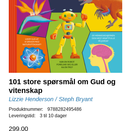
E
N
I
G
H
E
T
N
Y
H
E
T
101 store spørsmål om Gud og
E
R
vitenskap
Lizzie Henderson / Steph Bryant
T
Produktnummer:
9788282495486
I
Leveringstid:
3 til 10 dager
L
B
299,00
U