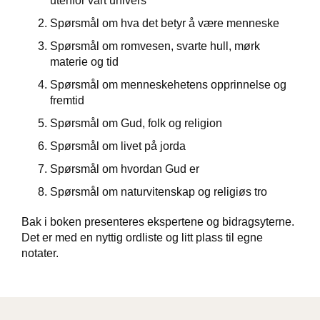
utenfor vårt univers
T
E
Spørsmål om hva det betyr å være menneske
O
Spørsmål om romvesen, svarte hull, mørk
L
materie og tid
O
G
Spørsmål om menneskehetens opprinnelse og
I
fremtid
O
G
Spørsmål om Gud, folk og religion
S
T
Spørsmål om livet på jorda
U
Spørsmål om hvordan Gud er
D
I
Spørsmål om naturvitenskap og religiøs tro
E
Bak i boken presenteres ekspertene og bidragsyterne.
Det er med en nyttig ordliste og litt plass til egne
notater.