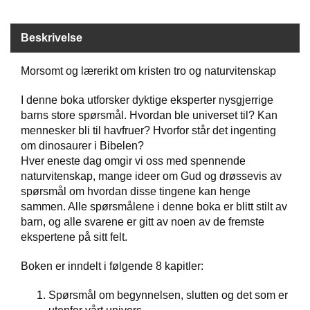
Beskrivelse
W
I
L
Morsomt og lærerikt om kristen tro og naturvitenskap
L
O
I denne boka utforsker dyktige eksperter nysgjerrige
W
barns store spørsmål. Hvordan ble universet til? Kan
T
mennesker bli til havfruer? Hvorfor står det ingenting
R
E
om dinosaurer i Bibelen?
E
Hver eneste dag omgir vi oss med spennende
naturvitenskap, mange ideer om Gud og drøssevis av
spørsmål om hvordan disse tingene kan henge
B
sammen. Alle spørsmålene i denne boka er blitt stilt av
I
barn, og alle svarene er gitt av noen av de fremste
B
ekspertene på sitt felt.
L
E
Boken er inndelt i følgende 8 kapitler:
R
Spørsmål om begynnelsen, slutten og det som er