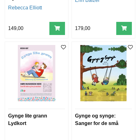
Erin Balzer
Rebecca Elliott
149,00
179,00
Gynge lite grann
Gynge og synge:
Lydkort
Sanger for de små