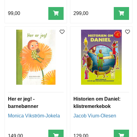
99,00
299,00
Her er jeg! -
Historien om Daniel:
barnebønner
klistremerkebok
Monica Vikström-Jokela
Jacob Vium-Olesen
149,00
129,00