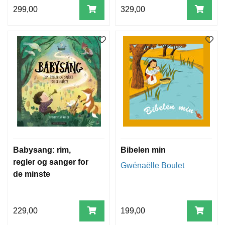
299,00
329,00
Babysang: rim,
Bibelen min
regler og sanger for
Gwénaëlle Boulet
de minste
229,00
199,00