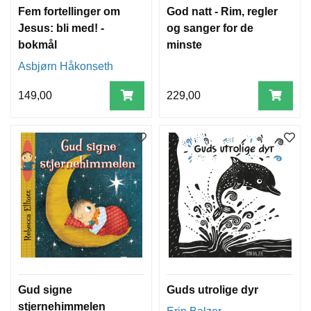
Fem fortellinger om
God natt - Rim, regler
Jesus: bli med! -
og sanger for de
bokmål
minste
Asbjørn Håkonseth
149,00
229,00
Gud signe
Guds utrolige dyr
stjernehimmelen