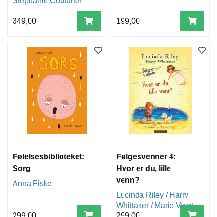
Stéphanie Couturier
349,00
199,00
Følelsesbiblioteket:
Følgesvenner 4:
Sorg
Hvor er du, lille
venn?
Anna Fiske
Lucinda Riley / Harry
Whittaker / Marie Voigt
299,00
299,00