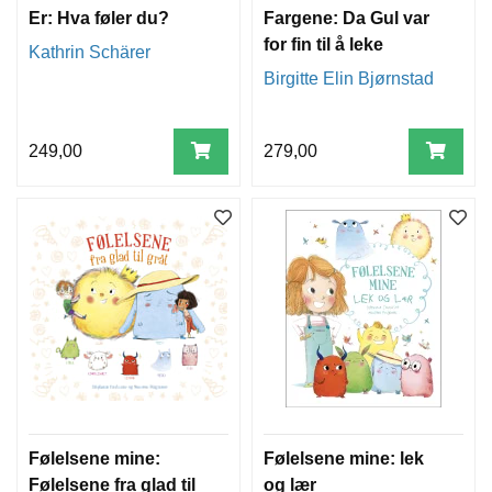
Er: Hva føler du?
Fargene: Da Gul var
for fin til å leke
Kathrin Schärer
Birgitte Elin Bjørnstad
249,00
279,00
Følelsene mine:
Følelsene mine: lek
Følelsene fra glad til
og lær