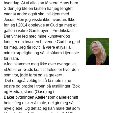
hver dag! At vi alle kan få være Hans barn.
Siden jeg ble en kristen har jeg lengtet
etter at andre også skal bli kjent med
Jesus. Men jeg visste ikke hvordan. Ikke
før jeg i 2014 opplevde at Gud ga meg et
galleri i vakre Gamlebyen i Fredrikstad.
Der vitner jeg med mine kunstverk og
forteller om hva den Levende Gud har gjort
for meg. Jeg får lov til å være et lys i all
min skrøpelighet og så ut såkorn i tjeneste
for Ham.
«Jeg skammer meg ikke over evangeliet.
«Det er en Guds kraft til frelse for hver den
som tror, jøde først og så greker»
Det er også veldig fint å få møte mine
søstre og brødre i troen på utstillinger (Bok
og Media), stand (Oase) og i
Bakeribygningen Atelier som galleriet mitt
heter. Jeg elsker å male, det gir meg så
mye glede! Og det at jeg kan male det som