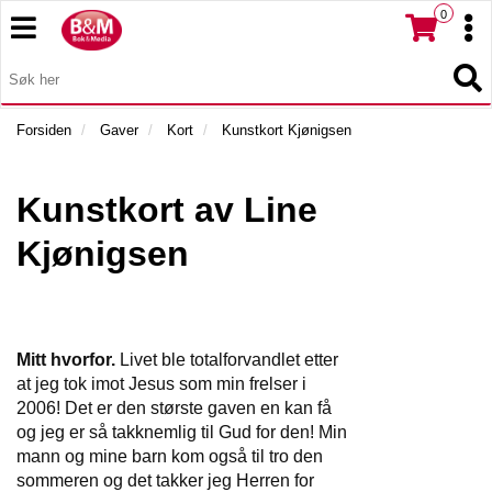
0
T
T
o
o
H
g
O
g
T
V
g
g
o
E
l
l
g
Forsiden
Gaver
Kort
Kunstkort Kjønigsen
D
e
e
g
M
n
n
l
E
a
a
e
Kunstkort av Line
N
v
v
n
Y
i
i
Kjønigsen
a
g
g
v
a
a
i
t
t
g
i
i
a
Mitt hvorfor.
Livet ble totalforvandlet etter
o
o
t
at jeg tok imot Jesus som min frelser i
n
n
i
2006! Det er den største gaven en kan få
o
og jeg er så takknemlig til Gud for den! Min
n
mann og mine barn kom også til tro den
sommeren og det takker jeg Herren for