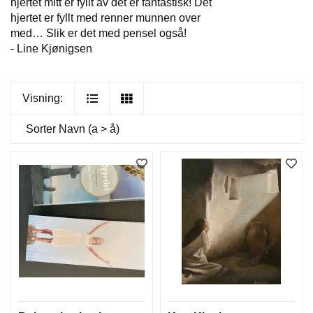
hjertet mitt er fyllt av det er fantastisk! Det
hjertet er fyllt med renner munnen over
med… Slik er det med pensel også!
- Line Kjønigsen
Visning:
Sorter
Navn (a > å)