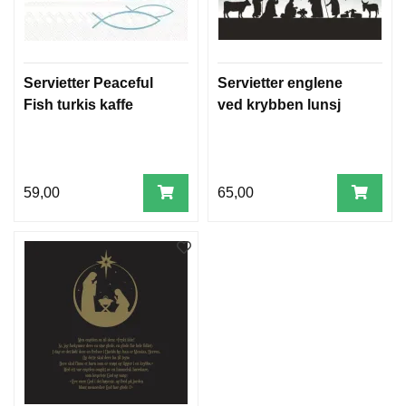
Servietter Peaceful
Servietter englene
Fish turkis kaffe
ved krybben lunsj
59,00
65,00