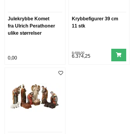
Julekrybbe Komet
Krybbefigurer 39 cm
fra Ulrich Perathoner
11 stk
ulike størrelser
8.499,00
6.374,25
0,00