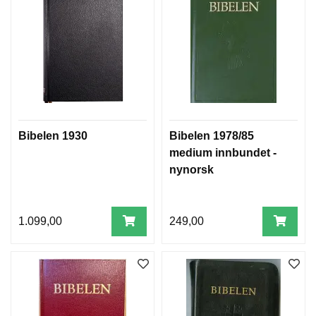
B
I
B
E
L
E
N
7
Bibelen 1930
Bibelen 1978/85
8
medium innbundet -
/
8
nynorsk
5
-
B
O
1.099,00
249,00
K
M
Å
L
B