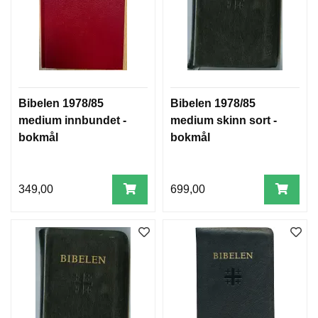
I
B
E
L
E
N
7
8
Bibelen 1978/85
Bibelen 1978/85
/
medium innbundet -
medium skinn sort -
8
bokmål
bokmål
5
-
N
Y
349,00
699,00
N
O
R
S
K