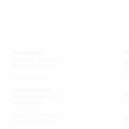
Bok og Media
M
Storgata 3 - 0155 Oslo
E
Org.nr.: 917 221 812
Tlf.: 22 82 32 20
Åpningstider i juli:
H
Mandag - fredag: 10-17
Lørdag: 11-16
Salgs- og fraktbetingelser
P
Personvernerklæring