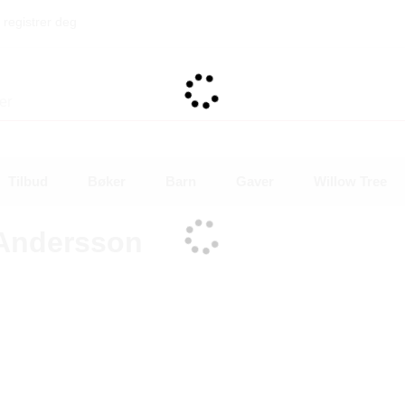
 registrer deg
Tilbud
Bøker
Barn
Gaver
Willow Tree
 Andersson