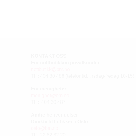
KONTAKT OSS
For nettbutikken privatkunder:
nettbutikk@bm.no
Tlf.: 404 30 488 (telefontid, tirsdag-fredag 10-15)
For menigheter:
menighet@bm.no
Tlf.: 404 30 487
Andre henvendelser
Direkte til butikken i Oslo:
oslo@bm.no
Tlf.: 22 82 32 20